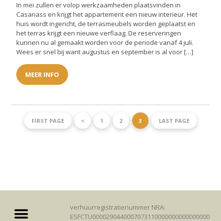
In mei zullen er volop werkzaamheden plaatsvinden in
Casanass en krijgt het appartement een nieuw interieur. Het
huis wordt ingericht, de terrasmeubels worden geplaatst en
het terras krijgt een nieuwe verflaag. De reserveringen
kunnen nu al gemaakt worden voor de periode vanaf 4 juli.
Wees er snel bij want augustus en september is al voor […]
MEER INFO
FIRST PAGE
<
1
2
3
LAST PAGE
verhuurregistratienummer NRA:
ESFCTU0000290440007073110000000000000000