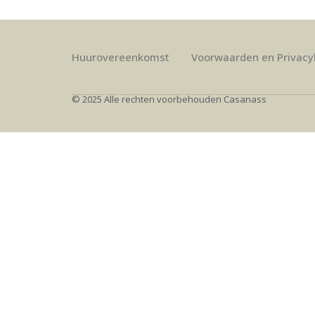
Huurovereenkomst
Voorwaarden en Privacy
© 2025 Alle rechten voorbehouden Casanass