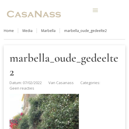
Home
Media
Marbella
marbella_oude_gedeelte2
marbella_oude_gedeelte
2
Datum: 07/02/2022
Van
Casanass
Categories:
Geen reacties