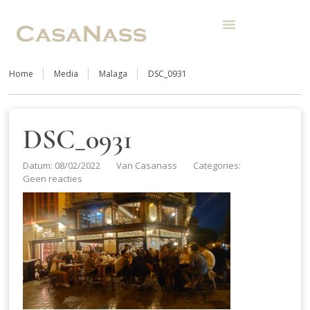
Home
Media
Malaga
DSC_0931
DSC_0931
Datum: 08/02/2022
Van
Casanass
Categories:
Geen reacties