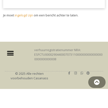
Je moet
ingelogd zijn
om een bericht achter te laten.
verhuurregistratienummer NRA:
ESFCTU0000290440007073110000000000000000
0000000000008
© 2025 Alle rechten
voorbehouden Casanass