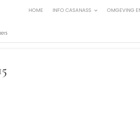
HOME
INFO CASANASS
OMGEVING E
0015
15