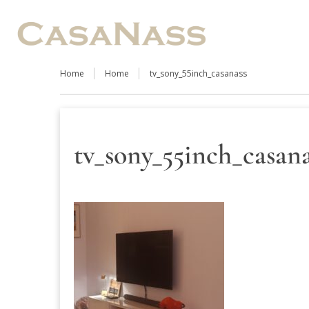
Home
Home
tv_sony_55inch_casanass
tv_sony_55inch_casana